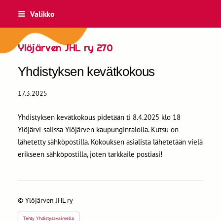
Siirry
Valikko
sivun
sisältöön
Ylöjärven JHL ry 270
Yhdistyksen kevätkokous
17.3.2025
Yhdistyksen kevätkokous pidetään ti 8.4.2025 klo 18
Ylöjärvi-salissa Ylöjärven kaupungintalolla. Kutsu on
lähetetty sähköpostilla. Kokouksen asialista lähetetään vielä
erikseen sähköpostilla, joten tarkkaile postiasi!
©
Ylöjärven JHL ry
Tehty Yhdistysavaimella