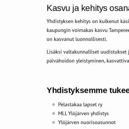
Kasvu ja kehitys osan
Yhdistyksen kehitys on kulkenut käs
kaupungin voimakas kasvu Tampereen
on kasvanut luonnollisesti.
Lisäksi valtakunnalliset uudistukse
päivähoidon yleistyminen, kasvattiva
Yhdistyksemme tukee 
Pelastakaa lapset ry
MLL Ylöjärven yhdistys
Ylöjärven nuorisoasunnot