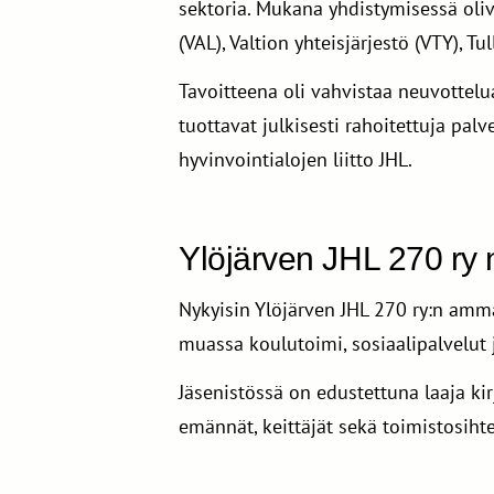
sektoria. Mukana yhdistymisessä oliv
(VAL), Valtion yhteisjärjestö (VTY), Tull
Tavoitteena oli vahvistaa neuvottelua
tuottavat julkisesti rahoitettuja pal
hyvinvointialojen liitto JHL.
Ylöjärven JHL 270 ry
Nykyisin Ylöjärven JHL 270 ry:n amma
muassa koulutoimi, sosiaalipalvelut 
Jäsenistössä on edustettuna laaja kirj
emännät, keittäjät sekä toimistosihte