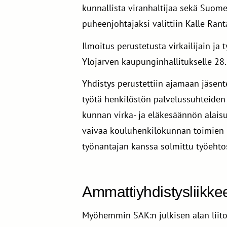
kunnallista viranhaltijaa sekä Suom
puheenjohtajaksi valittiin Kalle Rant
Ilmoitus perustetusta virkailijain ja
Ylöjärven kaupunginhallitukselle 28
Yhdistys perustettiin ajamaan jäsenten
työtä henkilöstön palvelussuhteiden
kunnan virka- ja eläkesäännön alaisu
vaivaa kouluhenkilökunnan toimien mu
työnantajan kanssa solmittu työeht
Ammattiyhdistysliikke
Myöhemmin SAK:n julkisen alan liito