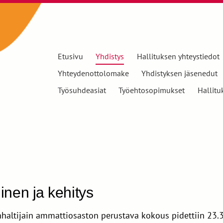
Etusivu
Yhdistys
Hallituksen yhteystiedot
Yhteydenottolomake
Yhdistyksen jäsenedut
Työsuhdeasiat
Työehtosopimukset
Hallitu
nen ja kehitys
nhaltijain ammattiosaston perustava kokous pidettiin 23.