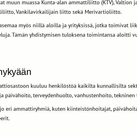
at muun muassa Kunta-alan ammattiliitto (KTV), Valtion ja
iliitto, Vankilavirkailijain liitto sekä Merivartioliitto.
semaa myös niillä aloilla ja yrityksissä, jotka toimivat lii
veluja. Tämän yhdistymisen tuloksena toimintansa aloitti v
 nykyään
ttiosastoon kuuluu henkilöstöä kaikilta kunnallisilta sek
ja päivähoito, terveydenhuolto, vanhustenhoito, tekninen t
o eri ammattiryhmiä, kuten kiinteistönhoitajat, päivähoitaja
erit.