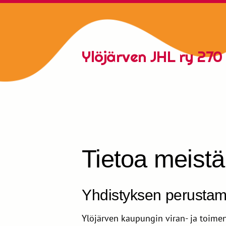
Siirry
sivun
sisältöön
Ylöjärven JHL ry 270
Tietoa meistä
Yhdistyksen perustami
Ylöjärven kaupungin viran- ja toime