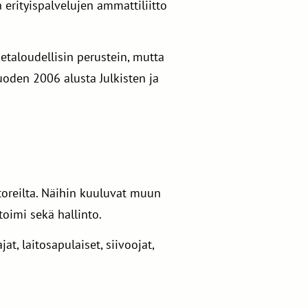
 erityispalvelujen ammattiliitto
ketaloudellisin perustein, mutta
uoden 2006 alusta Julkisten ja
toreilta. Näihin kuuluvat muun
oimi sekä hallinto.
t, laitosapulaiset, siivoojat,