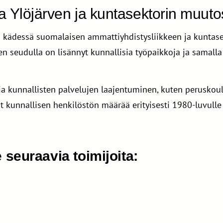
a Ylöjärven ja kuntasektorin muuto
i kädessä suomalaisen ammattiyhdistysliikkeen ja kuntase
 seudulla on lisännyt kunnallisia työpaikkoja ja samal
t ja kunnallisten palvelujen laajentuminen, kuten perusk
t kunnallisen henkilöstön määrää erityisesti 1980-luvulle
seuraavia toimijoita: