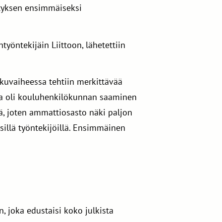
styksen ensimmäiseksi
yöntekijäin Liittoon, lähetettiin
alkuvaiheessa tehtiin merkittävää
sta oli kouluhenkilökunnan saaminen
ä, joten ammattiosasto näki paljon
sillä työntekijöillä. Ensimmäinen
 joka edustaisi koko julkista