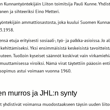
en Kunnantyöntekijäin Liiton toimitsija Pauli Kunne. Yhdi
anen ja sihteeriksi Eino Metteri.
 työntekijäin ammattiosastosta, joka kuului Suomen Kunnant
.3.1958.
sä etuja erityisesti sosiaali-, työ- ja palkka-asioissa. Jo 
 kehittämiseksi. Yksi ensimmäisistä keskeisistä tavoittei
uteen. Tuolloin kyseiset säännöt koskivat vain virkamiehi
uttamisessa viroiksi. Nämä virat täytettiin pääosin enti
osopimus astui voimaan vuonna 1960.
en murros ja JHL:n synty
t yhdistivät voimansa muodostaakseen täysin uuden liiton,